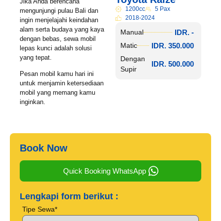
Jika Anda berencana
1200cc
5 Pax
mengunjungi pulau Bali dan
2018-2024
ingin menjelajahi keindahan
alam serta budaya yang kaya
IDR. -
Manual
dengan bebas, sewa mobil
IDR. 350.000
Matic
lepas kunci adalah solusi
yang tepat.
Dengan
IDR. 500.000
Supir
Pesan mobil kamu hari ini
untuk menjamin ketersediaan
mobil yang memang kamu
inginkan.
Book Now
Quick Booking WhatsApp
Lengkapi form berikut :
Tipe Sewa*