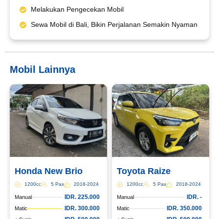
Melakukan Pengecekan Mobil
Email*
Sewa Mobil di Bali, Bikin Perjalanan Semakin Nyaman
WhatsApp*
Mobil Lainnya
Lokasi Pengiriman & Pengembalian
Honda New Brio
Toyota Raize
1200cc
5 Pax
2018-2024
1200cc
5 Pax
2018-2024
IDR. 225.000
IDR. -
Manual
Manual
IDR. 300.000
IDR. 350.000
Matic
Matic