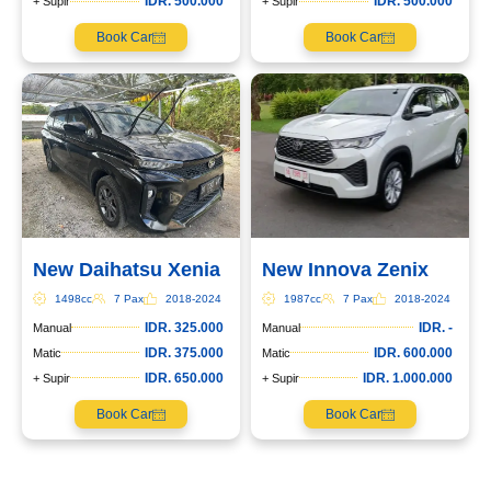
IDR. 500.000
IDR. 500.000
+ Supir
+ Supir
Book Car
Book Car
New Daihatsu Xenia
New Innova Zenix
1498cc
7 Pax
2018-2024
1987cc
7 Pax
2018-2024
IDR. 325.000
IDR. -
Manual
Manual
IDR. 375.000
IDR. 600.000
Matic
Matic
IDR. 650.000
IDR. 1.000.000
+ Supir
+ Supir
Book Car
Book Car