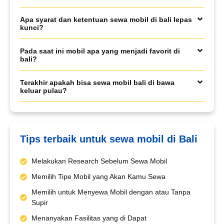
Apa syarat dan ketentuan sewa mobil di bali lepas
Book via WhatsApp
kunci?
Pilih Mobil*
Pada saat ini mobil apa yang menjadi favorit di
bali?
Terakhir apakah bisa sewa mobil bali di bawa
Tipe Sewa*
keluar pulau?
Nama*
Tips terbaik untuk sewa mobil di Bali
Melakukan Research Sebelum Sewa Mobil
Tgl Mulai*
Memilih Tipe Mobil yang Akan Kamu Sewa
Memilih untuk Menyewa Mobil dengan atau Tanpa
Supir
Tgl Selesai*
Menanyakan Fasilitas yang di Dapat