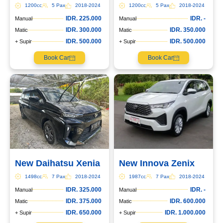
1200cc
5 Pax
2018-2024
1200cc
5 Pax
2018-2024
IDR. 225.000
IDR. -
Manual
Manual
IDR. 300.000
IDR. 350.000
Matic
Matic
IDR. 500.000
IDR. 500.000
+ Supir
+ Supir
Book Car
Book Car
New Daihatsu Xenia
New Innova Zenix
1498cc
7 Pax
2018-2024
1987cc
7 Pax
2018-2024
IDR. 325.000
IDR. -
Manual
Manual
IDR. 375.000
IDR. 600.000
Matic
Matic
IDR. 650.000
IDR. 1.000.000
+ Supir
+ Supir