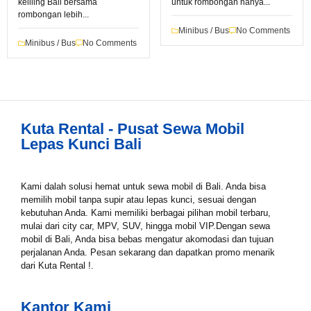
keliling Bali bersama
untuk rombongan hanya...
rombongan lebih...
Minibus / Bus
No Comments
Minibus / Bus
No Comments
Book via WhatsApp
Pilih Mobil*
Kuta Rental - Pusat Sewa Mobil
Lepas Kunci Bali
Tipe Sewa*
Kami dalah solusi hemat untuk sewa mobil di Bali. Anda bisa
Nama*
memilih mobil tanpa supir atau lepas kunci, sesuai dengan
kebutuhan Anda. Kami memiliki berbagai pilihan mobil terbaru,
mulai dari city car, MPV, SUV, hingga mobil VIP.Dengan sewa
mobil di Bali, Anda bisa bebas mengatur akomodasi dan tujuan
perjalanan Anda. Pesan sekarang dan dapatkan promo menarik
Tgl Mulai*
dari Kuta Rental !.
Kantor Kami