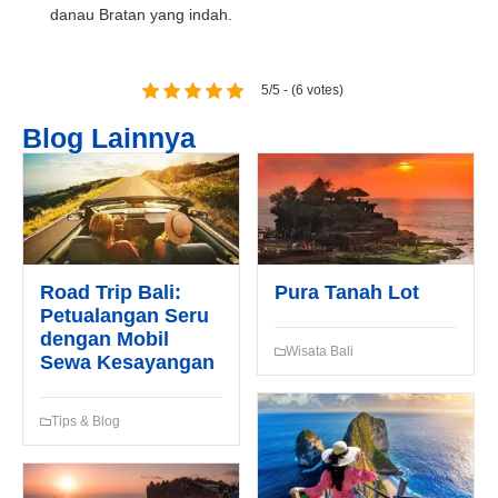
danau Bratan yang indah.
Tgl Mulai*
5/5 - (6 votes)
Tgl Selesai*
Blog Lainnya
Email*
Road Trip Bali:
Pura Tanah Lot
WhatsApp*
Petualangan Seru
dengan Mobil
Wisata Bali
Sewa Kesayangan
Lokasi Pengiriman & Pengembalian
Tips & Blog