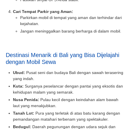
Cari Tempat Parkir yang Aman:
Parkirkan mobil di tempat yang aman dan terhindar dari
kejahatan.
Jangan meninggalkan barang berharga di dalam mobil.
Destinasi Menarik di Bali yang Bisa Dijelajahi
Book via WhatsApp
dengan Mobil Sewa
Pilih Mobil*
Ubud:
Pusat seni dan budaya Bali dengan sawah terasering
yang indah.
Kuta:
Surganya peselancar dengan pantai yang eksotis dan
Tipe Sewa*
kehidupan malam yang semarak.
Nusa Penida:
Pulau kecil dengan keindahan alam bawah
laut yang menakjubkan.
Nama*
Tanah Lot:
Pura yang terletak di atas batu karang dengan
pemandangan matahari terbenam yang spektakuler.
Bedugul:
Daerah pegunungan dengan udara sejuk dan