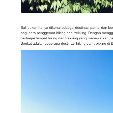
Bali bukan hanya dikenal sebagai destinasi pantai dan b
bagi para penggemar hiking dan trekking. Dengan men
berbagai tempat hiking dan trekking yang menawarkan
Berikut adalah beberapa destinasi hiking dan trekking di B